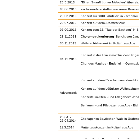
26.5.2013
"Einen Strauß bunter Melodien"
überreic
08.06.2013
ein besonderer Auftritt war unser Konze
23.06.2013
Konzert zur "800 Jahrfeier" in Zschorlau
20.07.2013
Konzert auf dem Stadtfest Aue
06.09.2013
Konzert zum 22. "Tag der Sachsen" in 
23.11.2013
Chorumstrukturierung
Bericht von Jan
30.11.2013
Weihnachtskonzert
i
m Kulturhaus Aue
Konzert in der Trinitatiskirche Zwönitz 
04.12.2013
Chor des Matthes - Enderlein - Gymnasi
Konzert auf dem Raachermannelmarkt i
Konzert auf dem Lößnitzer Weihnachtsm
Adventszeit
Konzerte im Alten - und Pflegeheim Joh
Senioren - und Pflegezentrum Aue - Eich
25.04. -
Chorlager im Bayrischen Wald in Grafena
27.04.2014
11.5.2014
Muttertagskonzert im Kulturhaus Aue