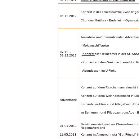
01.12.2012
Weihnachtskonzert
im Kulturhaus Aue
Konzert in der Trinitatiskirche Zwönitz 
05.12.2012
Chor des Matthes - Enderlein - Gymnasi
Teilnahme am "Internationalen Adventss
- Moldauschiffsreise
07.12. -
-
Konzert
aller Teilnehmer in der St. Salv
09.12.2012
- Konzert auf dem Weihnachtsmarkt in P
- Abendessen im U-Fleku
Konzert auf dem Raachermannelmarkt i
Konzert auf dem Weihnachtsmarkt in Löß
Adventszeit
Konzerte im Alten - und Pflegeheim Joh
im Senioren - und Pflegezentrum Aue - E
Beitritt zum sächsischen Chorverband u
01.01.2013
Regionalverband
11.05.2013
Konzert im Alterswohnsitz "Gut Förstel" 