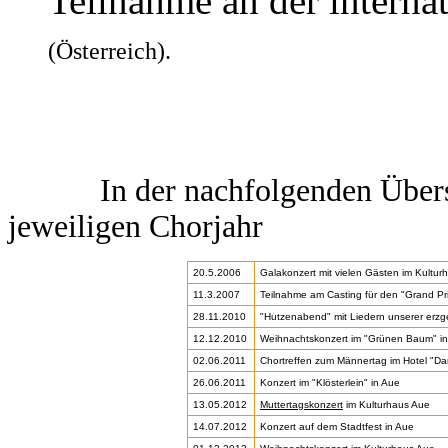
Teilnahme an der interna
(Österreich).
In der nachfolgenden Über
jeweiligen Chorjahr
20.5.2006
Galakonzert mit vielen Gästen im Kultur
11.3.2007
Teilnahme am Casting für den "Grand Pri
28.11.2010
"Hutzenabend" mit Liedern unserer erzge
12.12.2010
Weihnachtskonzert im "Grünen Baum" in 
02.06.2011
Chortreffen zum Männertag im Hotel "Dane
26.06.2011
Konzert im "Klösterlein" in Aue
13.05.2012
Muttertagskonzert
im Kulturhaus Aue
14.07.2012
Konzert auf dem Stadtfest in Aue