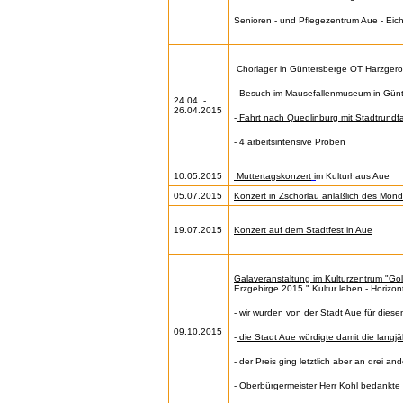
Senioren - und Pflegezentrum Aue - Eich
Chorlager in Güntersberge OT Harzgerod
- Besuch im Mausefallenmuseum in Gün
24.04. -
26.04.2015
-
Fahrt nach Quedlinburg mit Stadtrundfa
- 4 arbeitsintensive Proben
10.05.2015
Muttertagskonzert
i
m Kulturhaus Aue
05.07.2015
Konzert in Zschorlau anläßlich des Mond
19.07.2015
Konzert auf dem Stadtfest in Aue
Galaveranstaltung im Kulturzentrum "G
Erzgebirge 2015 " Kultur leben - Horizon
- wir wurden von der Stadt Aue für diese
09.10.2015
-
die Stadt Aue würdigte damit die langjä
- der Preis ging letztlich aber an drei a
- Oberbürgermeister Herr Kohl
bedankte 