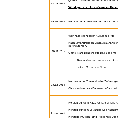
großes Chortreffen mit anderen Chören
14.05.2014
Wir singen auch im strömenden Regen
15.10.2014
Konzert des Kammerchores zum 3. "Mark
Weihnachtskonzert im Kulturhaus Aue
Nach umfangreichen Umbaumaßnahmen im 
durchzuführen.
29.11.2014
Gäste: Karo-Dancers aus Bad Schlema
Sigmar Jargosch mit seinem Saxopho
Tobias Möckel am Klavier
Konzert in der Trinitatiskirche Zwönitz 
03.12.2014
Chor des Matthes - Enderlein - Gymnasi
Konzert auf dem Raachermannelmarkt
A
Konzert auf dem
Lößnitzer Weihnachtsm
Adventszeit
Konzerte im Alten - und Pflegeheim Joh