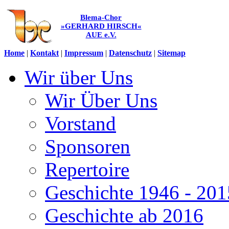
Blema-Chor
»GERHARD HIRSCH«
AUE e.V.
Home
|
Kontakt
|
Impressum
|
Datenschutz
|
Sitemap
Wir über Uns
Wir Über Uns
Vorstand
Sponsoren
Repertoire
Geschichte 1946 - 201
Geschichte ab 2016