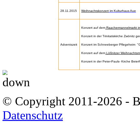
28.11.2015
Weihnachtskonzert
im Kulturhaus Aue
Konzert auf dem
Raachermannelmarkt i
Konzert in der Trinitatiskirche Zwönit
Adventszeit
Konzert im Schneeberger Pflegeheim "
Konzert auf dem
Lößnitzer Weihnachtsm
Konzert in der Peter-Pauls- Kirche Beierf
© Copyright 2011-2026 - 
Datenschutz